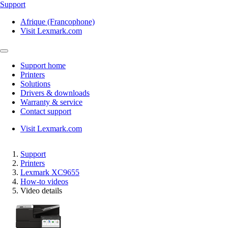
Support
Afrique (Francophone)
Visit Lexmark.com
Support home
Printers
Solutions
Drivers & downloads
Warranty & service
Contact support
Visit Lexmark.com
Support
Printers
Lexmark XC9655
How-to videos
Video details