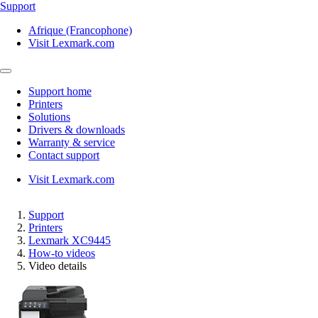
Support
Afrique (Francophone)
Visit Lexmark.com
Support home
Printers
Solutions
Drivers & downloads
Warranty & service
Contact support
Visit Lexmark.com
Support
Printers
Lexmark XC9445
How-to videos
Video details