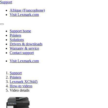
Support
Afrique (Francophone)
Visit Lexmark.com
Support home
Printers
Solutions
Drivers & downloads
Warranty & service
Contact support
Visit Lexmark.com
Support
Printers
Lexmark XC9445
How-to videos
Video details