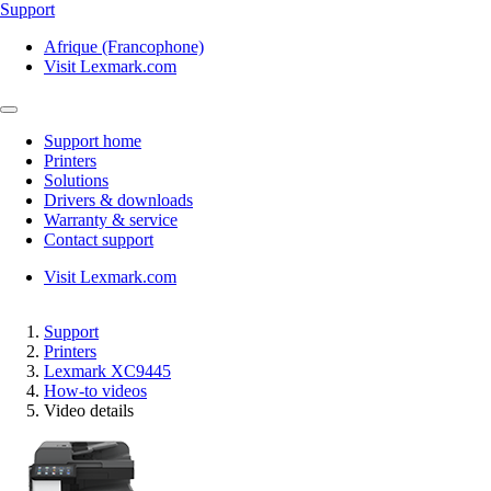
Support
Afrique (Francophone)
Visit Lexmark.com
Support home
Printers
Solutions
Drivers & downloads
Warranty & service
Contact support
Visit Lexmark.com
Support
Printers
Lexmark XC9445
How-to videos
Video details