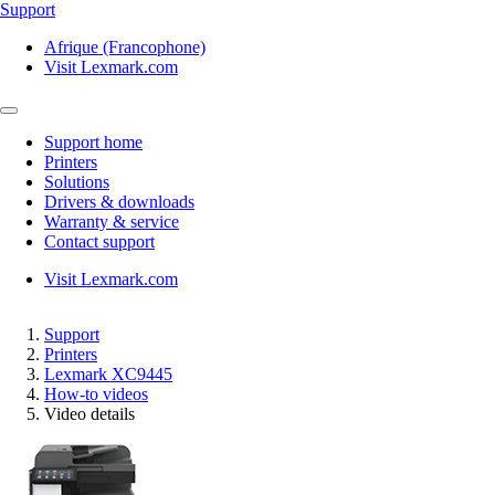
Support
Afrique (Francophone)
Visit Lexmark.com
Support home
Printers
Solutions
Drivers & downloads
Warranty & service
Contact support
Visit Lexmark.com
Support
Printers
Lexmark XC9445
How-to videos
Video details