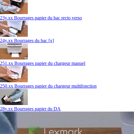
23y.xx Bourrages papier du bac recto verso
24y.xx Bourrages du bac [x]
251.xx Bourrages papier du chargeur manuel
250.xx Bourrages papier du chargeur multifonction
28y.xx Bourrages papier du DA