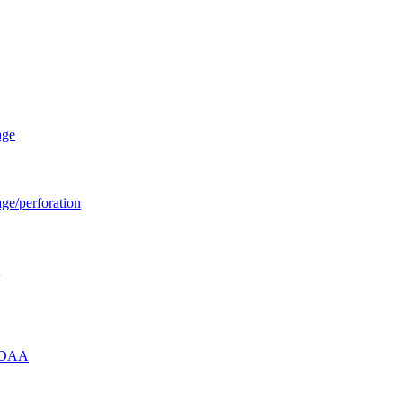
age
age/perforation
u DAA