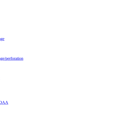
age
age/perforation
u DAA