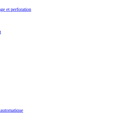
ge et perforation
t
n automatique