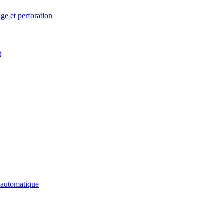
ge et perforation
t
n automatique