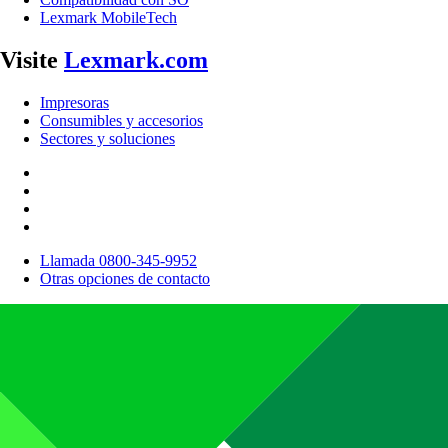
Lexmark MobileTech
Visite
Lexmark.com
Impresoras
Consumibles y accesorios
Sectores y soluciones
Llamada 0800-345-9952
Otras opciones de contacto