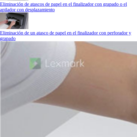
Eliminación de atascos de papel en el finalizador con grapado o el
apilador con desplazamiento
Eliminación de un atasco de papel en el finalizador con perforador y
grapado