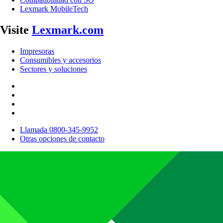
Lexmark MobileTech
Visite
Lexmark.com
Impresoras
Consumibles y accesorios
Sectores y soluciones
Llamada 0800-345-9952
Otras opciones de contacto