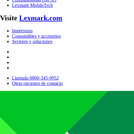
Lexmark MobileTech
Visite
Lexmark.com
Impresoras
Consumibles y accesorios
Sectores y soluciones
Llamada 0800-345-9952
Otras opciones de contacto