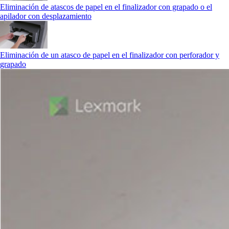
Eliminación de atascos de papel en el finalizador con grapado o el
apilador con desplazamiento
Eliminación de un atasco de papel en el finalizador con perforador y
grapado