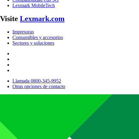
Lexmark MobileTech
Visite
Lexmark.com
Impresoras
Consumibles y accesorios
Sectores y soluciones
Llamada 0800-345-9952
Otras opciones de contacto