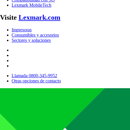
Lexmark MobileTech
Visite
Lexmark.com
Impresoras
Consumibles y accesorios
Sectores y soluciones
Llamada 0800-345-9952
Otras opciones de contacto