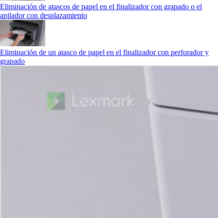
Eliminación de atascos de papel en el finalizador con grapado o el
apilador con desplazamiento
Eliminación de un atasco de papel en el finalizador con perforador y
grapado