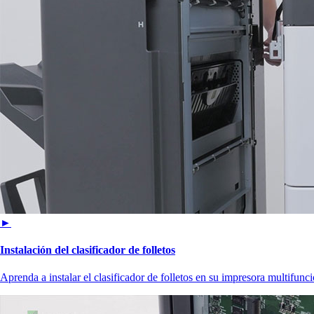
►
Instalación del clasificador de folletos
Aprenda a instalar el clasificador de folletos en su impresora multifunci