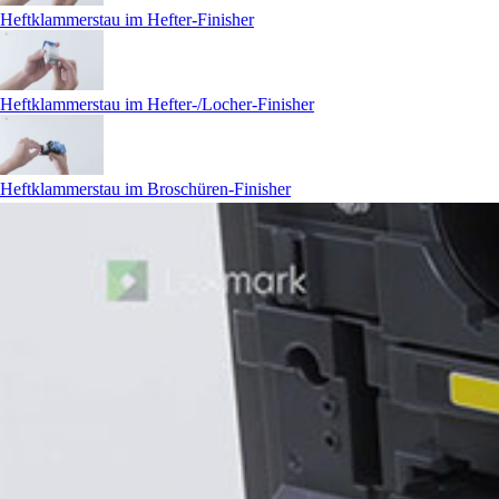
Heftklammerstau im Hefter-Finisher
Heftklammerstau im Hefter-/Locher-Finisher
Heftklammerstau im Broschüren-Finisher