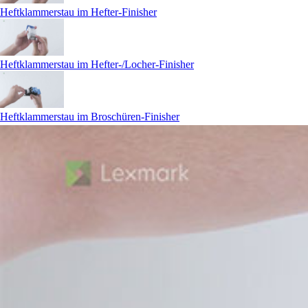
Heftklammerstau im Hefter-Finisher
Heftklammerstau im Hefter-/Locher-Finisher
Heftklammerstau im Broschüren-Finisher