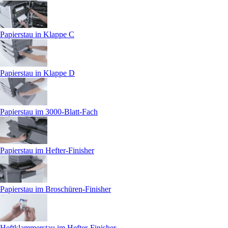
Papierstau in Klappe C
Papierstau in Klappe D
Papierstau im 3000-Blatt-Fach
Papierstau im Hefter-Finisher
Papierstau im Broschüren-Finisher
Heftklammerstau im Hefter-Finisher