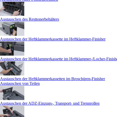
Austauschen des Resttonerbehälters
Austauschen der Heftklammerkassette im Heftklammer-Finisher
Austauschen der Heftklammerkassette im Heftklammer-/Locher-Finish
Austauschen der Heftklammerkassetten im Broschüren-Finisher
Austauschen von Teilen
Austauschen der ADZ-Einzugs-, Transport- und Trennrollen