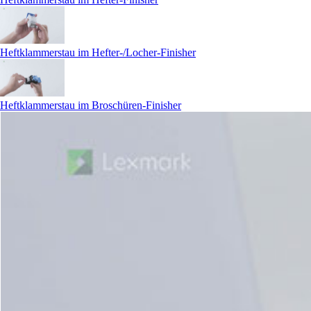
Heftklammerstau im Hefter-/Locher-Finisher
Heftklammerstau im Broschüren-Finisher