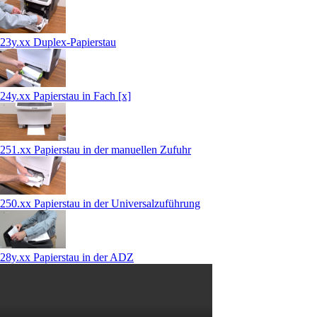
23y.xx Duplex-Papierstau
24y.xx Papierstau in Fach [x]
251.xx Papierstau in der manuellen Zufuhr
250.xx Papierstau in der Universalzuführung
28y.xx Papierstau in der ADZ