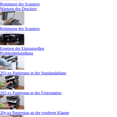
Reinigung des Scanners
Wartung des Druckers
Reinigung des Scanners
Ersetzen der Einzugsrollen
Problembehandlung
203.xx Papierstau in der Standardablage
202.xx Papierstau in der Fixierstation
20y.xx Papierstau an der vorderen Klappe