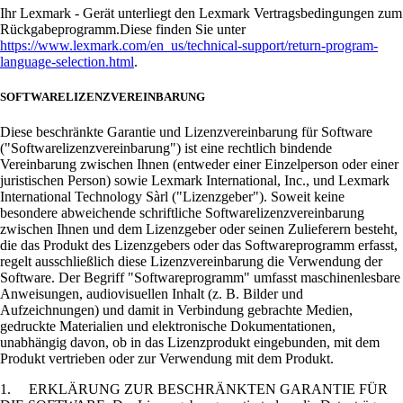
Ihr Lexmark - Gerät unterliegt den Lexmark Vertragsbedingungen zum
Rückgabeprogramm.Diese finden Sie unter
https://www.lexmark.com/en_us/technical-support/return-program-
language-selection.html
.
SOFTWARELIZENZVEREINBARUNG
Diese beschränkte Garantie und Lizenzvereinbarung für Software
("Softwarelizenzvereinbarung") ist eine rechtlich bindende
Vereinbarung zwischen Ihnen (entweder einer Einzelperson oder einer
juristischen Person) sowie Lexmark International, Inc., und Lexmark
International Technology Sàrl ("Lizenzgeber"). Soweit keine
besondere abweichende schriftliche Softwarelizenzvereinbarung
zwischen Ihnen und dem Lizenzgeber oder seinen Zulieferern besteht,
die das Produkt des Lizenzgebers oder das Softwareprogramm erfasst,
regelt ausschließlich diese Lizenzvereinbarung die Verwendung der
Software. Der Begriff "Softwareprogramm" umfasst maschinenlesbare
Anweisungen, audiovisuellen Inhalt (z. B. Bilder und
Aufzeichnungen) und damit in Verbindung gebrachte Medien,
gedruckte Materialien und elektronische Dokumentationen,
unabhängig davon, ob in das Lizenzprodukt eingebunden, mit dem
Produkt vertrieben oder zur Verwendung mit dem Produkt.
1. ERKLÄRUNG ZUR BESCHRÄNKTEN GARANTIE FÜR