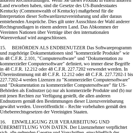
anderen Rechtsordnungen. Wenn Sie dieses Produkt in einem anderen
Land erworben haben, sind die Gesetze des US-Bundesstaates
Kentucky (Commonwealth of Kentucky) maßgebend für die
Interpretation dieser Softwarelizenzvereinbarung und aller daraus
entstehenden Ansprüche. Dies gilt unter Ausschluss der Wahl anderer
Rechtsgrundlagen in einem anderen Land. Das Abkommen der
Vereinten Nationen über Verträge über den internationalen
Warenverkauf wird ausgeschlossen.
15. BEHÖRDEN ALS ENDBENUTZER Das Softwareprogramm
und zugehörige Dokumentationen sind "kommerzielle Produkte" wie
in 48 C.F.R. 2.101, "Computersoftware" und "Dokumentation zu
kommerzieller Computersoftware" definiert, wo immer diese Begriffe
in 48 C.F.R. 12.212 oder 48 C.F.R. 227.7202 verwendet werden. In
Übereinstimmung mit 48 C.F.R. 12.212 oder 48 C.F.R. 227.7202-1 bis
227.7202-4 werden Lizenzen zu "Kommerzieller Computersoftware"
und "Dokumentation zu kommerzieller Computersoftware" für US-
Behörden als Endnutzer (a) nur als kommerzielle Produkte und (b) nur
mit jenen Rechten zur Verfügung gestellt, die allen anderen
Endnutzern gemäß den Bestimmungen dieser Lizenzvereinbarung
gewährt werden. Unveröffentlicht – Rechte vorbehalten gemäß den
Urheberrechtsgesetzen der Vereinigten Staaten.
16. EINWILLIGUNG ZUR VERARBEITUNG UND
ÜBERMITTLUNG VON DATEN. Der Lizenznehmer verpflichtet
sich, alle geltenden Gesetze und Vorschriften, einschließlich der