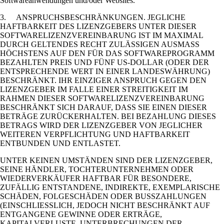
Softwareanwendungen und/oder Websites.
3. ANSPRUCHSBESCHRÄNKUNGEN. JEGLICHE
HAFTBARKEIT DES LIZENZGEBERS UNTER DIESER
SOFTWARELIZENZVEREINBARUNG IST IM MAXIMAL
DURCH GELTENDES RECHT ZULÄSSIGEN AUSMASS
HÖCHSTENS AUF DEN FÜR DAS SOFTWAREPROGRAMM
BEZAHLTEN PREIS UND FÜNF US-DOLLAR (ODER DER
ENTSPRECHENDE WERT IN EINER LANDESWÄHRUNG)
BESCHRÄNKT. IHR EINZIGER ANSPRUCH GEGEN DEN
LIZENZGEBER IM FALLE EINER STREITIGKEIT IM
RAHMEN DIESER SOFTWARELIZENZVEREINBARUNG
BESCHRÄNKT SICH DARAUF, DASS SIE EINEN DIESER
BETRÄGE ZURÜCKERHALTEN. BEI BEZAHLUNG DIESES
BETRAGS WIRD DER LIZENZGEBER VON JEGLICHER
WEITEREN VERPFLICHTUNG UND HAFTBARKEIT
ENTBUNDEN UND ENTLASTET.
UNTER KEINEN UMSTÄNDEN SIND DER LIZENZGEBER,
SEINE HÄNDLER, TOCHTERUNTERNEHMEN ODER
WIEDERVERKÄUFER HAFTBAR FÜR BESONDERE,
ZUFÄLLIG ENTSTANDENE, INDIREKTE, EXEMPLARISCHE
SCHÄDEN, FOLGESCHÄDEN ODER BUSSZAHLUNGEN
(EINSCHLIESSLICH, JEDOCH NICHT BESCHRÄNKT AUF
ENTGANGENE GEWINNE ODER ERTRÄGE,
KAPITALVERLUSTE, UNTERBRECHUNGEN DER