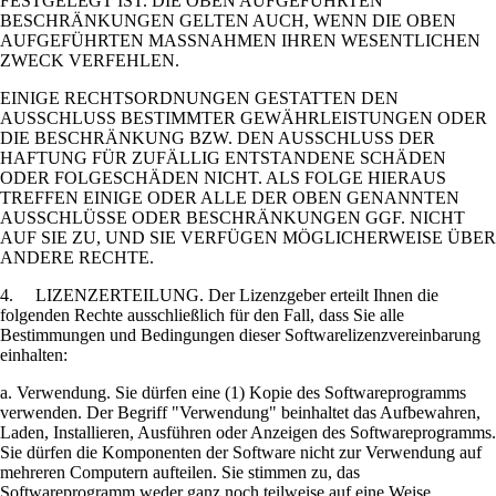
FESTGELEGT IST. DIE OBEN AUFGEFÜHRTEN
BESCHRÄNKUNGEN GELTEN AUCH, WENN DIE OBEN
AUFGEFÜHRTEN MASSNAHMEN IHREN WESENTLICHEN
ZWECK VERFEHLEN.
EINIGE RECHTSORDNUNGEN GESTATTEN DEN
AUSSCHLUSS BESTIMMTER GEWÄHRLEISTUNGEN ODER
DIE BESCHRÄNKUNG BZW. DEN AUSSCHLUSS DER
HAFTUNG FÜR ZUFÄLLIG ENTSTANDENE SCHÄDEN
ODER FOLGESCHÄDEN NICHT. ALS FOLGE HIERAUS
TREFFEN EINIGE ODER ALLE DER OBEN GENANNTEN
AUSSCHLÜSSE ODER BESCHRÄNKUNGEN GGF. NICHT
AUF SIE ZU, UND SIE VERFÜGEN MÖGLICHERWEISE ÜBER
ANDERE RECHTE.
4. LIZENZERTEILUNG. Der Lizenzgeber erteilt Ihnen die
folgenden Rechte ausschließlich für den Fall, dass Sie alle
Bestimmungen und Bedingungen dieser Softwarelizenzvereinbarung
einhalten:
a. Verwendung. Sie dürfen eine (1) Kopie des Softwareprogramms
verwenden. Der Begriff "Verwendung" beinhaltet das Aufbewahren,
Laden, Installieren, Ausführen oder Anzeigen des Softwareprogramms.
Sie dürfen die Komponenten der Software nicht zur Verwendung auf
mehreren Computern aufteilen. Sie stimmen zu, das
Softwareprogramm weder ganz noch teilweise auf eine Weise