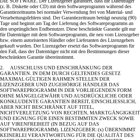
DIE SOFTWARE. Der Lizenzgeber garantiert, dass die Datenträger
(z. B. Diskette oder CD) mit dem Softwareprogramm während des
Garantiezeitraums bei normaler Verwendung frei von Material- und
Verarbeitungsfehlern sind. Der Garantiezeitraum beträgt neunzig (90)
Tage und beginnt am Tag der Lieferung des Softwareprogramms an
den ursprünglichen Endbenutzer. Diese beschränkte Garantie gilt nur
für Datenträger mit dem Softwareprogramm, die neu vom Lizenzgeber
bzw. einem autorisierten Händler oder Lieferanten des Lizenzgebers
gekauft wurden. Der Lizenzgeber ersetzt das Softwareprogramm für
den Fall, dass der Datenträger nicht mit den Bestimmungen dieser
beschränkten Garantie übereinstimmt.
2. AUSSCHLUSS UND EINSCHRÄNKUNG DER
GARANTIEN. IN DEM DURCH GELTENDES GESETZ
MAXIMAL GÜLTIGEN RAHMEN STELLEN DER
LIZENZGEBER UND ZUGEHÖRIGE HÄNDLER DAS
SOFTWAREPROGRAMM IN DER VORLIEGENDEN FORM
OHNE MÄNGELGEWÄHR UND AUSDRÜCKLICHE ODER
KONKLUDENTE GARANTIEN BEREIT, EINSCHLIESSLICH,
ABER NICHT BESCHRÄNKT AUF TITEL,
NICHTVERLETZUNG VON RECHTEN, MARKTGÄNGIGKEIT
UND EIGNUNG FÜR EINEN BESTIMMTEN ZWECK SOWIE
AUF VIRENFREIHEIT (IN BEZUG AUF DAS
SOFTWAREPROGRAMM). LIZENZGEBER: (x) ÜBERNIMMT
KEINERLEI VERANTWORTUNG FÜR DIE QUALITÄT DES