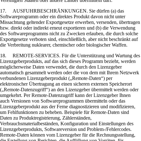
Vereinigten Staaten oder andere Länder übermitteln darf.
17. AUSFUHRBESCHRÄNKUNGEN. Sie dürfen (a) das
Softwareprogramm oder ein direktes Produkt davon nicht unter
Missachtung geltender Exportgesetze erwerben, versenden, übertragen
bzw. direkt oder indirekt erneut exportieren und (b) die Verwendung
des Softwareprogramms nicht zu Zwecken erlauben, die durch solche
Exportgesetze verboten sind, einschließlich, aber nicht beschränkt auf
die Verbreitung nuklearer, chemischer oder biologischer Waffen.
18. REMOTE-SERVICES. Für die Unterstützung und Wartung des
Lizenzgeberprodukts, auf das sich dieses Programm bezieht, werden
möglicherweise Daten verwendet, die durch den Lizenzgeber
automatisch gesammelt werden oder die von dem mit Ihrem Netzwerk
verbundenen Lizenzgeberprodukt („Remote-Daten“) per
elektronischer Übertragung an einen sicheren externen Speicherort
(„Remote-Datenzugriff“) an den Lizenzgeber übermittelt werden oder
umgekehrt. Per Remote-Datenzugriff kann der Lizenzgeber Ihnen
auch Versionen von Softwareprogrammen übermitteln oder das
Lizenzgeberprodukt aus der Ferne diagnostizieren und modifizieren,
um Fehlfunktionen zu beheben. Beispiele für Remote-Daten sind
Daten zu Produktregistrierung, Zählerständen,
Verbrauchsmaterialbeständen, Konfiguration und Einstellungen des
Lizenzgeberprodukts, Softwareversion und Problem-/Fehlercodes.
Remote-Daten können vom Lizenzgeber für die Rechnungsstellung,
die Erstellung von Berichten, die Auffüllung von Vorräten, für