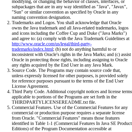
modifying, or changing the behavior of classes, interfaces, or
subpackages that are in any way identified as "Java", "Javax",
"Sun" or similar convention as specified by Oracle in any
naming convention designation.
Trademarks and Logos. You shall acknowledge that Oracle
owns the Java trademark and all Java-related trademarks, logos
and icons including the Coffee Cup and Duke ("Java Marks")
and agree to: (a) comply with the Java Trademark Guidelines at
http://www.oracle.com/us/legal/third-party-
trademarks/index.html
; (b) not do anything harmful to or
inconsistent with Oracle's rights in the Java Marks; and (c) assist
Oracle in protecting those rights, including assigning to Oracle
any rights acquired by the End User in any Java Mark.
Source Code. The Programs may contain source code that,
unless expressly licensed for other purposes, is provided solely
for reference purposes pursuant to the terms of the End User
License Agreement.
Third Party Code. Additional copyright notices and license terms
applicable to portions of the Programs are set forth in the
THIRDPARTYLICENSEREADME.txt file.
Commercial Features. Use of the Commercial Features for any
commercial or production purpose requires a separate license
from Oracle. "Commercial Features" means those features
identified in Table 1-1 (Commercial Features In Java SE Product
Editions) of the Program Documentation accessible at