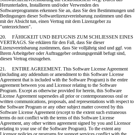
Herunterladen, Installieren und/oder Verwenden des
Softwareprogramms erkennen Sie an, dass Sie den Bestimmungen und
Bedingungen dieser Softwarelizenzvereinbarung zustimmen und dies
mit der Absicht tun, einen Vertrag mit dem Lizenzgeber zu
"unterzeichnen".
20. FÄHIGKEIT UND BEFUGNIS ZUM SCHLIESSEN EINES
VERTRAGS. Sie erklären für den Fall, dass Sie dieser
Lizenzvereinbarung zustimmen, dass Sie volljährig sind und ggf. von
Ihrem Arbeitgeber oder Auftraggeber ordnungsgemäß befugt sind,
diesen Vertrag einzugehen.
21. ENTIRE AGREEMENT. This Software License Agreement
(including any addendum or amendment to this Software License
Agreement that is included with the Software Program) is the entire
agreement between you and Licensor relating to the Software
Program. Except as otherwise provided for herein, this Software
License Agreement supersedes all prior or contemporaneous oral or
written communications, proposals, and representations with respect to
the Software Program or any other subject matter covered by this
Software License Agreement (except to the extent such extraneous
terms do not conflict with the terms of this Software License
Agreement, any other written agreement signed by you and Licensor
relating to your use of the Software Program). To the extent any
Licensor policies or programs for support services conflict with the