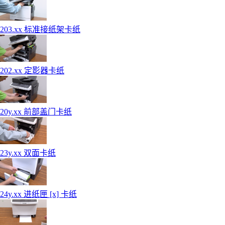
203.xx 标准接纸架卡纸
202.xx 定影器卡纸
20y.xx 前部盖门卡纸
23y.xx 双面卡纸
24y.xx 进纸匣 [x] 卡纸