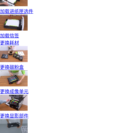
加载进纸匣选件
加载信签
更换耗材
更换碳粉盒
更换成像单元
更换显影部件