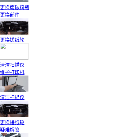
更换废碳粉瓶
更换部件
更换搓纸轮
清洁扫描仪
维护打印机
清洁扫描仪
更换搓纸轮
疑难解答