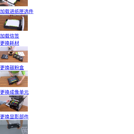
加载进纸匣选件
加载信签
更换耗材
更换碳粉盒
更换成像单元
更换显影部件