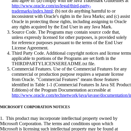
and agree to: (a) comply with the Java Trademark Guidelines at
http://www.oracle.com/us/legal/third-party-
trademarks/index.html
; (b) not do anything harmful to or
inconsistent with Oracle's rights in the Java Marks; and (c) assist
Oracle in protecting those rights, including assigning to Oracle
any rights acquired by the End User in any Java Mark.
Source Code. The Programs may contain source code that,
unless expressly licensed for other purposes, is provided solely
for reference purposes pursuant to the terms of the End User
License Agreement.
Third Party Code. Additional copyright notices and license terms
applicable to portions of the Programs are set forth in the
THIRDPARTYLICENSEREADME.txt file.
Commercial Features. Use of the Commercial Features for any
commercial or production purpose requires a separate license
from Oracle. "Commercial Features" means those features
identified in Table 1-1 (Commercial Features In Java SE Product
Editions) of the Program Documentation accessible at
http://www.oracle.com/technetwork/java/javase/documentation/i
MICROSOFT CORPORATION NOTICES
1. This product may incorporate intellectual property owned by
Microsoft Corporation. The terms and conditions upon which
Microsoft is licensing such intellectual property may be found at