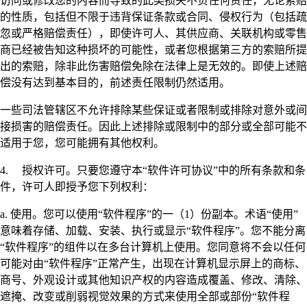
访问或修改您的内容而导致的此类损失不负任何责任，无论索赔
的性质，包括但不限于违背保证条款或合同、侵权行为（包括疏
忽或严格赔偿责任），即使许可人、其供应商、关联机构或零售
商已经被告知这种损坏的可能性，或者您根据第三方的索赔所提
出的索赔，除非此伤害赔偿免除在法律上是无效的。即使上述赔
偿没有达到基本目的，前述责任限制仍然适用。
一些司法管辖区不允许排除某些保证或者限制或排除对意外或间
接损害的赔偿责任。因此上述排除或限制中的部分或全部可能不
适用于您，您可能拥有其他权利。
4. 授权许可。只要您遵守本“软件许可协议”中的所有条款和条
件，许可人即授予您下列权利：
a. 使用。您可以使用“软件程序”的一（1）份副本。术语“使用”
意味着存储、加载、安装、执行或显示“软件程序”。您不能分离
“软件程序”的组件以在多台计算机上使用。您同意将不会以任何
可能对由“软件程序”正常产生，出现在计算机显示屏上的商标、
商号、外观设计或其他知识产权的内容造成覆盖、修改、清除、
遮掩、改变或削弱视觉效果的方式来使用全部或部份“软件程