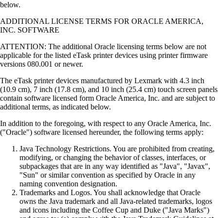
below.
ADDITIONAL LICENSE TERMS FOR ORACLE AMERICA,
INC. SOFTWARE
ATTENTION: The additional Oracle licensing terms below are not
applicable for the listed eTask printer devices using printer firmware
versions 080.001 or newer.
The eTask printer devices manufactured by Lexmark with 4.3 inch
(10.9 cm), 7 inch (17.8 cm), and 10 inch (25.4 cm) touch screen panels
contain software licensed form Oracle America, Inc. and are subject to
additional terms, as indicated below.
In addition to the foregoing, with respect to any Oracle America, Inc.
("Oracle") software licensed hereunder, the following terms apply:
Java Technology Restrictions. You are prohibited from creating,
modifying, or changing the behavior of classes, interfaces, or
subpackages that are in any way identified as "Java", "Javax",
"Sun" or similar convention as specified by Oracle in any
naming convention designation.
Trademarks and Logos. You shall acknowledge that Oracle
owns the Java trademark and all Java-related trademarks, logos
and icons including the Coffee Cup and Duke ("Java Marks")