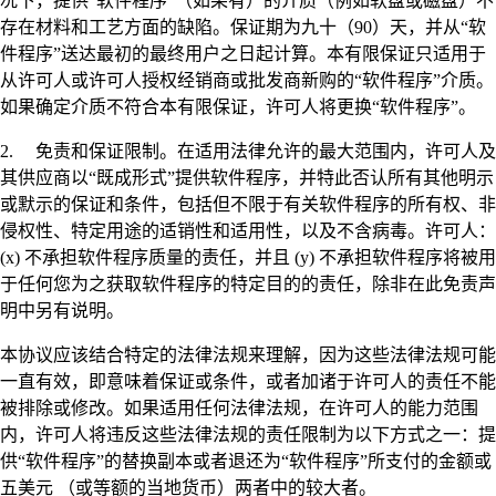
况下，提供“软件程序”（如果有）的介质（例如软盘或磁盘）不
存在材料和工艺方面的缺陷。保证期为九十（90）天，并从“软
件程序”送达最初的最终用户之日起计算。本有限保证只适用于
从许可人或许可人授权经销商或批发商新购的“软件程序”介质。
如果确定介质不符合本有限保证，许可人将更换“软件程序”。
2. 免责和保证限制。在适用法律允许的最大范围内，许可人及
其供应商以“既成形式”提供软件程序，并特此否认所有其他明示
或默示的保证和条件，包括但不限于有关软件程序的所有权、非
侵权性、特定用途的适销性和适用性，以及不含病毒。许可人：
(x) 不承担软件程序质量的责任，并且 (y) 不承担软件程序将被用
于任何您为之获取软件程序的特定目的的责任，除非在此免责声
明中另有说明。
本协议应该结合特定的法律法规来理解，因为这些法律法规可能
一直有效，即意味着保证或条件，或者加诸于许可人的责任不能
被排除或修改。如果适用任何法律法规，在许可人的能力范围
内，许可人将违反这些法律法规的责任限制为以下方式之一：提
供“软件程序”的替换副本或者退还为“软件程序”所支付的金额或
五美元 （或等额的当地货币）两者中的较大者。