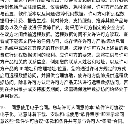
可方产品进行远程诊断和修改，以便修复和纠正故障。远程数据
示例包括产品注册信息、仪表读数、耗材余量、许可方产品配置
与设置、软件版本以及问题/故障代码数据。许可方可将远程数
据用于计费、报告生成、耗材补充、支持服务、推荐其他产品与
服务以及产品改进/开发等目的。将采用许可方指定的安全方式
在双方之间传输远程数据。远程数据访问不允许许可方读取、查
看或下载您文档中的任何内容，或存储在许可方产品/您信息管
理系统中或通过其传递的其他信息。您授予许可方为上述目的免
费进行远程数据访问的权利。应许可方的要求，您将提供与许可
方产品相关的联系信息，例如您的联系人姓名和地址，以及许可
方产品的 IP 地址和物理地址/位置。您将通过许可方规定的方式
启用远程数据访问，并提供合理协助，使许可方能够提供远程数
据访问。除非许可方认定许可方产品无法进行远程数据访问，否
则在提供维护或支持服务期间，您需确保远程数据访问始终处于
启用状态。
19. 同意使用电子合同。您与许可人同意将本“软件许可协议”
电子化。这意味着下载、安装和/或使用“软件程序”即表示您同
意这些“软件许可协议”条款和条件并有意与许可人“签署”合同。