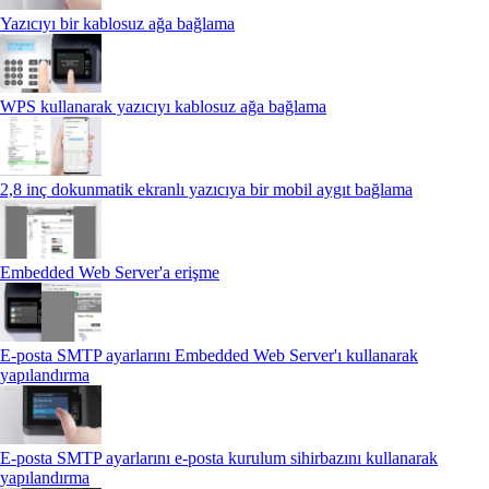
Yazıcıyı bir kablosuz ağa bağlama
WPS kullanarak yazıcıyı kablosuz ağa bağlama
2,8 inç dokunmatik ekranlı yazıcıya bir mobil aygıt bağlama
Embedded Web Server'a erişme
E-posta SMTP ayarlarını Embedded Web Server'ı kullanarak
yapılandırma
E‑posta SMTP ayarlarını e‑posta kurulum sihirbazını kullanarak
yapılandırma