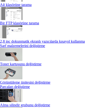
Ağ klasörüne tarama
Bir FTP klasörüne tarama
2,8 inç dokunmatik ekranlı yazıcılarda kısayol kullanma
Sarf malzemelerini değiştirme
Toner kartuşunu değiştirme
Görüntüleme ünitesini değiştirme
Parçaları değiştirme
Alma silindir grubunu değiştirme