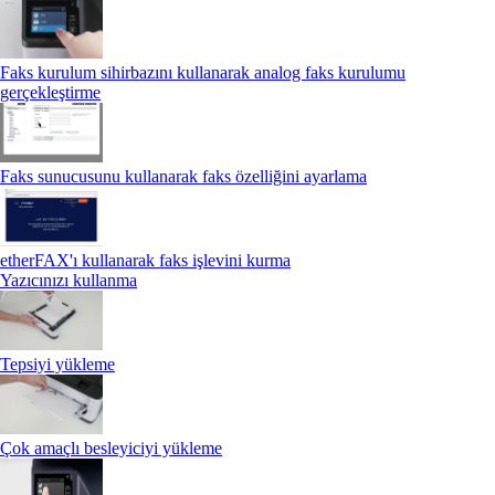
Faks kurulum sihirbazını kullanarak analog faks kurulumu
gerçekleştirme
Faks sunucusunu kullanarak faks özelliğini ayarlama
etherFAX'ı kullanarak faks işlevini kurma
Yazıcınızı kullanma
Tepsiyi yükleme
Çok amaçlı besleyiciyi yükleme