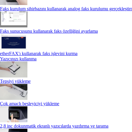
Faks kurulum sihirbazını kullanarak analog faks kurulumu gerçekleşti
Faks sunucusunu kullanarak faks özelliğini ayarlama
etherFAX'ı kullanarak faks işlevini kurma
Yazıcınızı kullanma
Tepsiyi yükleme
Çok amaçlı besleyiciyi yükleme
2,8 inç dokunmatik ekranlı yazıcılarda yazdırma ve tarama