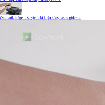
Otomatik belge besleyicideki kağıt sıkışmasını giderme