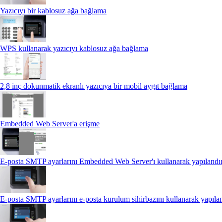
Yazıcıyı bir kablosuz ağa bağlama
WPS kullanarak yazıcıyı kablosuz ağa bağlama
2,8 inç dokunmatik ekranlı yazıcıya bir mobil aygıt bağlama
Embedded Web Server'a erişme
E-posta SMTP ayarlarını Embedded Web Server'ı kullanarak yapıland
E‑posta SMTP ayarlarını e‑posta kurulum sihirbazını kullanarak yapıl