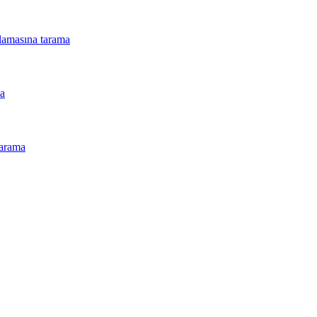
lamasına tarama
ma
tarama