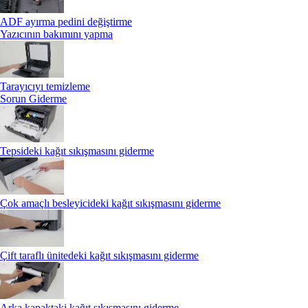
ADF ayırma pedini değiştirme
Yazıcının bakımını yapma
Tarayıcıyı temizleme
Sorun Giderme
Tepsideki kağıt sıkışmasını giderme
Çok amaçlı besleyicideki kağıt sıkışmasını giderme
Çift taraflı ünitedeki kağıt sıkışmasını giderme
Arka kapaktaki kağıt sıkışmasını giderme