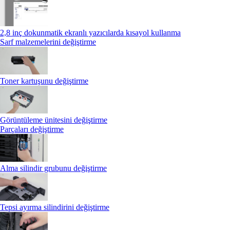
2,8 inç dokunmatik ekranlı yazıcılarda kısayol kullanma
Sarf malzemelerini değiştirme
Toner kartuşunu değiştirme
Görüntüleme ünitesini değiştirme
Parçaları değiştirme
Alma silindir grubunu değiştirme
Tepsi ayırma silindirini değiştirme