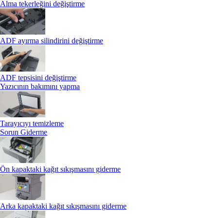
Alma tekerleğini değiştirme
ADF ayırma silindirini değiştirme
ADF tepsisini değiştirme
Yazıcının bakımını yapma
Tarayıcıyı temizleme
Sorun Giderme
Ön kapaktaki kağıt sıkışmasını giderme
Arka kapaktaki kağıt sıkışmasını giderme