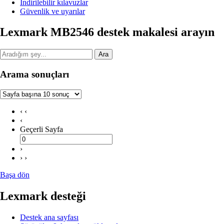
İndirilebilir kılavuzlar
Güvenlik ve uyarılar
Lexmark MB2546 destek makalesi arayın
Ara
Arama sonuçları
‹ ‹
‹
Geçerli Sayfa
›
› ›
Başa dön
Lexmark desteği
Destek ana sayfası