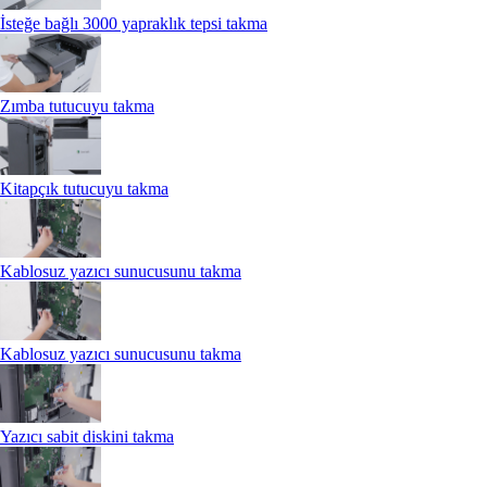
İsteğe bağlı 3000 yapraklık tepsi takma
Zımba tutucuyu takma
Kitapçık tutucuyu takma
Kablosuz yazıcı sunucusunu takma
Kablosuz yazıcı sunucusunu takma
Yazıcı sabit diskini takma