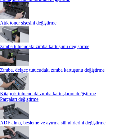
Atık toner şişesini değiştirme
Zımba tutucudaki zımba kartuşunu değiştirme
Zımba, delgeç tutucudaki zımba kartuşunu değiştirme
Kitapçık tutucudaki zımba kartuşlarını değiştirme
Parçaları değiştirme
ADF alma, besleme ve ayırma silindirlerini değiştirme