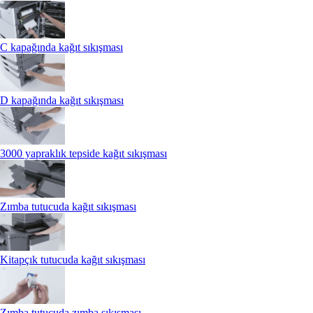
C kapağında kağıt sıkışması
D kapağında kağıt sıkışması
3000 yapraklık tepside kağıt sıkışması
Zımba tutucuda kağıt sıkışması
Kitapçık tutucuda kağıt sıkışması
Zımba tutucuda zımba sıkışması