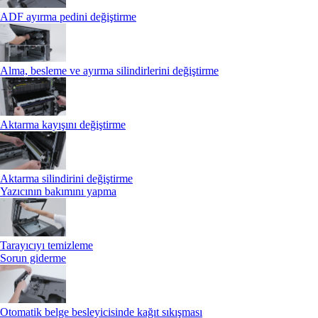
ADF ayırma pedini değiştirme
Alma, besleme ve ayırma silindirlerini değiştirme
Aktarma kayışını değiştirme
Aktarma silindirini değiştirme
Yazıcının bakımını yapma
Tarayıcıyı temizleme
Sorun giderme
Otomatik belge besleyicisinde kağıt sıkışması