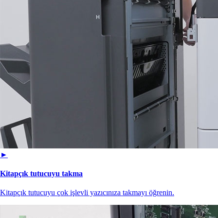
►
Kitapçık tutucuyu takma
Kitapçık tutucuyu çok işlevli yazıcınıza takmayı öğrenin.