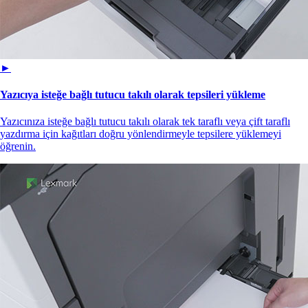
►
Yazıcıya isteğe bağlı tutucu takılı olarak tepsileri yükleme
Yazıcınıza isteğe bağlı tutucu takılı olarak tek taraflı veya çift taraflı
yazdırma için kağıtları doğru yönlendirmeyle tepsilere yüklemeyi
öğrenin.