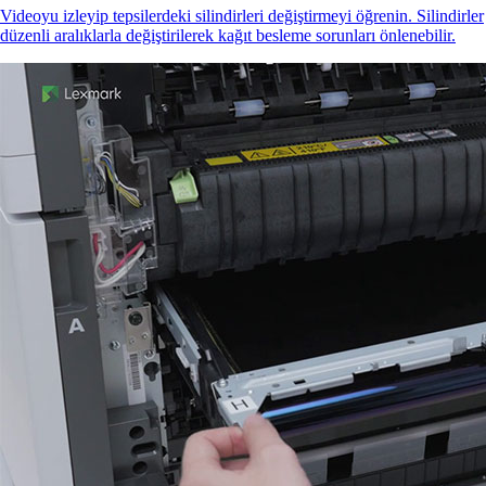
Videoyu izleyip tepsilerdeki silindirleri değiştirmeyi öğrenin. Silindirler
düzenli aralıklarla değiştirilerek kağıt besleme sorunları önlenebilir.