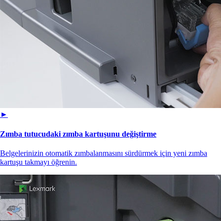
►
Zımba tutucudaki zımba kartuşunu değiştirme
Belgelerinizin otomatik zımbalanmasını sürdürmek için yeni zımba
kartuşu takmayı öğrenin.