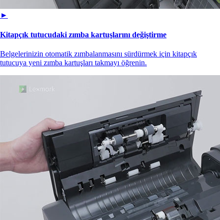
►
Kitapçık tutucudaki zımba kartuşlarını değiştirme
Belgelerinizin otomatik zımbalanmasını sürdürmek için kitapçık
tutucuya yeni zımba kartuşları takmayı öğrenin.