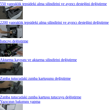
550 yapraklık tepsideki alma silindirini ve ayırıcı desteğini değiştirme
2200 yapraklık tepsideki alma silindirini ve ayırıcı desteğini değiştirme
Isıtıcıyı değiştirme
Aktarma kayışını ve aktarma silindirini değiştirme
Zımba tutucudaki zımba kartuşunu değiştirme
Zımba tutucudaki zımba kartuşu tutucuyu değiştirme
Yazıcının bakımını yapma