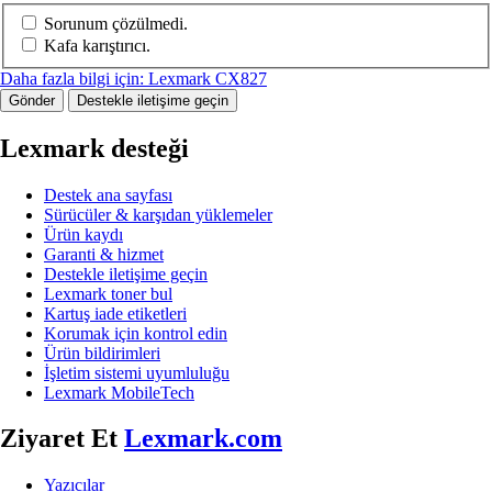
Sorunum çözülmedi.
Kafa karıştırıcı.
Daha fazla bilgi için: Lexmark CX827
Gönder
Destekle iletişime geçin
Lexmark desteği
Destek ana sayfası
Sürücüler & karşıdan yüklemeler
Ürün kaydı
Garanti & hizmet
Destekle iletişime geçin
Lexmark toner bul
Kartuş iade etiketleri
Korumak için kontrol edin
Ürün bildirimleri
İşletim sistemi uyumluluğu
Lexmark MobileTech
Ziyaret Et
Lexmark.com
Yazıcılar