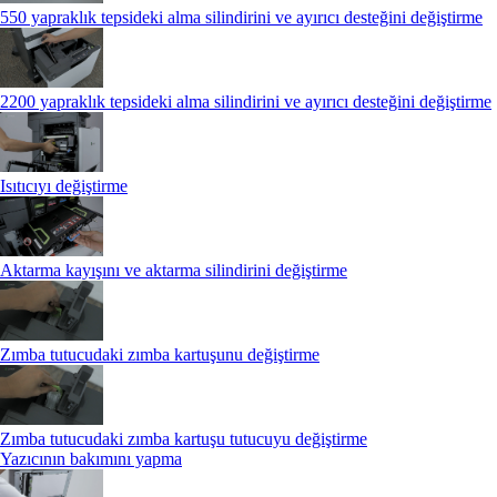
550 yapraklık tepsideki alma silindirini ve ayırıcı desteğini değiştirme
2200 yapraklık tepsideki alma silindirini ve ayırıcı desteğini değiştirme
Isıtıcıyı değiştirme
Aktarma kayışını ve aktarma silindirini değiştirme
Zımba tutucudaki zımba kartuşunu değiştirme
Zımba tutucudaki zımba kartuşu tutucuyu değiştirme
Yazıcının bakımını yapma