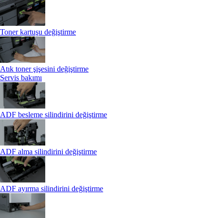
Toner kartuşu değiştirme
Atık toner şişesini değiştirme
Servis bakımı
ADF besleme silindirini değiştirme
ADF alma silindirini değiştirme
ADF ayırma silindirini değiştirme