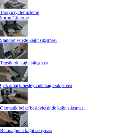
Tarayıcıyı temizleme
Sorun Giderme
Standart selede kağıt sıkışması
Tepsilerde kağıt sıkışması
Çok amaçlı besleyicide kağıt sıkışması
Otomatik belge besleyicisinde kağıt sıkışması
B kapağında kağıt sıkışması