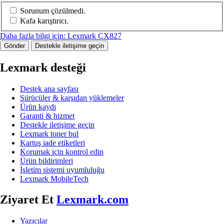
Sorunum çözülmedi.
Kafa karıştırıcı.
Daha fazla bilgi için: Lexmark CX827
Gönder
Destekle iletişime geçin
Lexmark desteği
Destek ana sayfası
Sürücüler & karşıdan yüklemeler
Ürün kaydı
Garanti & hizmet
Destekle iletişime geçin
Lexmark toner bul
Kartuş iade etiketleri
Korumak için kontrol edin
Ürün bildirimleri
İşletim sistemi uyumluluğu
Lexmark MobileTech
Ziyaret Et
Lexmark.com
Yazıcılar