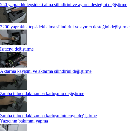
550 yapraklık tepsideki alma silindirini ve ayırıcı desteğini değiştirme
2200 yapraklık tepsideki alma silindirini ve ayırıcı desteğini değiştirme
Isıtıcıyı değiştirme
Aktarma kayışını ve aktarma silindirini değiştirme
Zımba tutucudaki zımba kartuşunu değiştirme
Zımba tutucudaki zımba kartuşu tutucuyu değiştirme
Yazıcının bakımını yapma