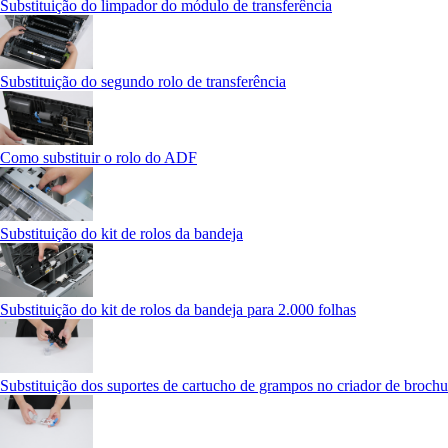
Substituição do limpador do módulo de transferência
Substituição do segundo rolo de transferência
Como substituir o rolo do ADF
Substituição do kit de rolos da bandeja
Substituição do kit de rolos da bandeja para 2.000 folhas
Substituição dos suportes de cartucho de grampos no criador de brochu