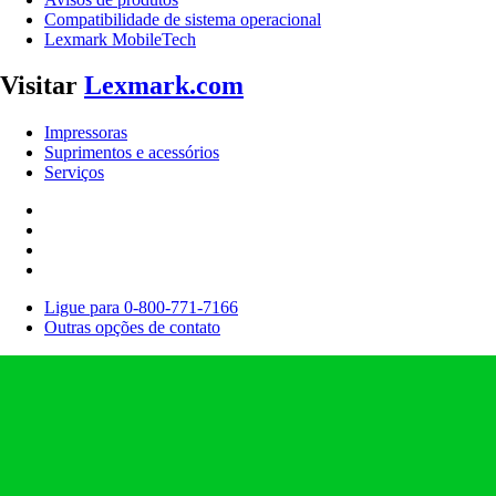
Compatibilidade de sistema operacional
Lexmark MobileTech
Visitar
Lexmark.com
Impressoras
Suprimentos e acessórios
Serviços
Ligue para 0-800-771-7166
Outras opções de contato