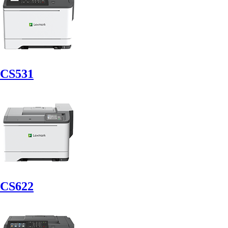
CS531
CS622