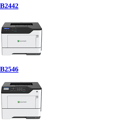
B2442
B2546