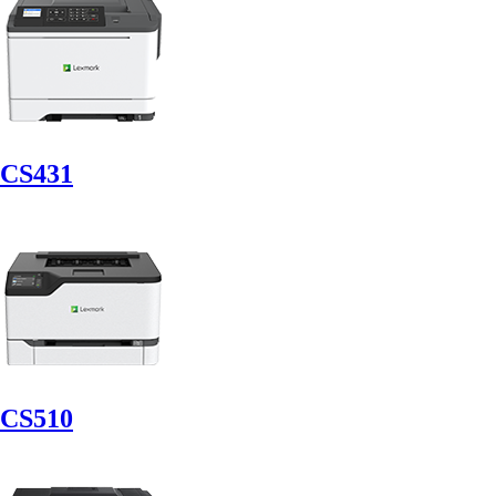
CS431
CS510