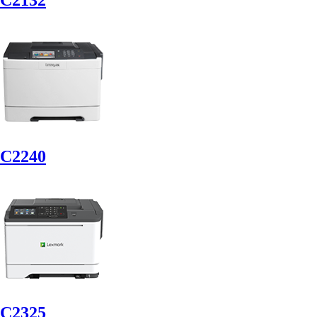
C2132
C2240
C2325