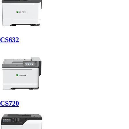
CS632
CS720