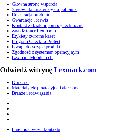
Główna strona wsparcia
Sterowniki i materiały do pobrania
Rejestracja produktu
Gwarancje i serwis
Kontakt z działem pomocy technicznej
Znajdź toner Lexmarka
Etykiety zwrotne kaset
Program Check to Protect
Uwagi dotyczące produktu
Zgodność z systemem operacyjnym
Lexmark MobileTech
Odwiedź witrynę
Lexmark.com
Drukarki
Materiały eksploatacyjne i akcesoria
Branże i rozwiązania
Inne możliwości kontaktu