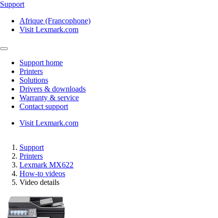
Support
Afrique (Francophone)
Visit Lexmark.com
Support home
Printers
Solutions
Drivers & downloads
Warranty & service
Contact support
Visit Lexmark.com
Support
Printers
Lexmark MX622
How-to videos
Video details