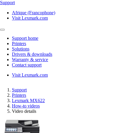
Support
Afrique (Francophone)
Visit Lexmark.com
Support home
Printers
Solutions
Drivers & downloads
Warranty & service
Contact support
Visit Lexmark.com
Support
Printers
Lexmark MX622
How-to videos
Video details