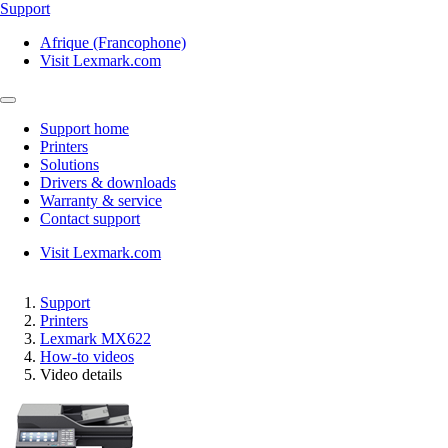
Support
Afrique (Francophone)
Visit Lexmark.com
Support home
Printers
Solutions
Drivers & downloads
Warranty & service
Contact support
Visit Lexmark.com
Support
Printers
Lexmark MX622
How-to videos
Video details