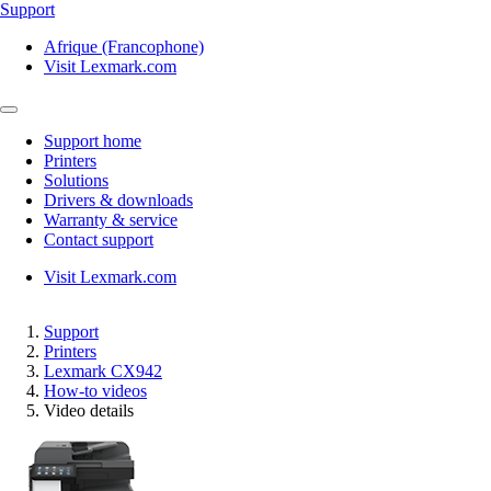
Support
Afrique (Francophone)
Visit Lexmark.com
Support home
Printers
Solutions
Drivers & downloads
Warranty & service
Contact support
Visit Lexmark.com
Support
Printers
Lexmark CX942
How-to videos
Video details