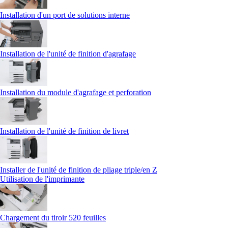
Installation d'un port de solutions interne
Installation de l'unité de finition d'agrafage
Installation du module d'agrafage et perforation
Installation de l'unité de finition de livret
Installer de l'unité de finition de pliage triple/en Z
Utilisation de l'imprimante
Chargement du tiroir 520 feuilles