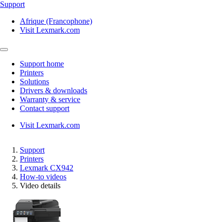
Support
Afrique (Francophone)
Visit Lexmark.com
Support home
Printers
Solutions
Drivers & downloads
Warranty & service
Contact support
Visit Lexmark.com
Support
Printers
Lexmark CX942
How-to videos
Video details