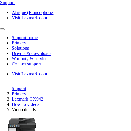
Support
Afrique (Francophone)
Visit Lexmark.com
Support home
Printers
Solutions
Drivers & downloads
Warranty & service
Contact support
Visit Lexmark.com
Support
Printers
Lexmark CX942
How-to videos
Video details