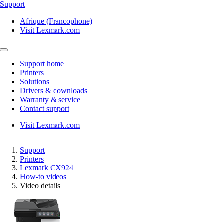
Support
Afrique (Francophone)
Visit Lexmark.com
Support home
Printers
Solutions
Drivers & downloads
Warranty & service
Contact support
Visit Lexmark.com
Support
Printers
Lexmark CX924
How-to videos
Video details