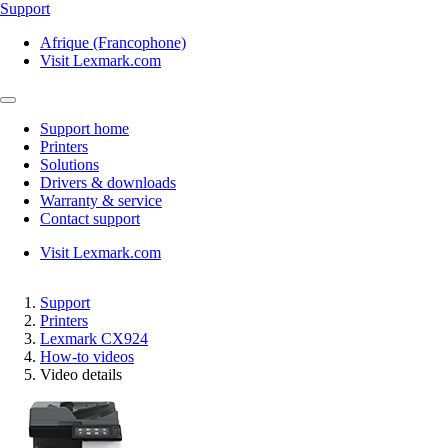
Support
Afrique (Francophone)
Visit Lexmark.com
Support home
Printers
Solutions
Drivers & downloads
Warranty & service
Contact support
Visit Lexmark.com
Support
Printers
Lexmark CX924
How-to videos
Video details