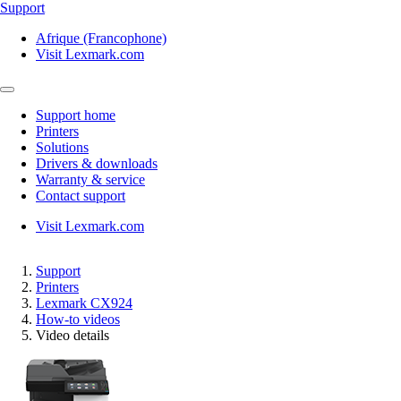
Support
Afrique (Francophone)
Visit Lexmark.com
Support home
Printers
Solutions
Drivers & downloads
Warranty & service
Contact support
Visit Lexmark.com
Support
Printers
Lexmark CX924
How-to videos
Video details