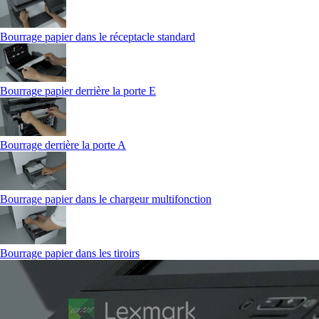
Bourrage papier dans le réceptacle standard
Bourrage papier derrière la porte E
Bourrage derrière la porte A
Bourrage papier dans le chargeur multifonction
Bourrage papier dans les tiroirs