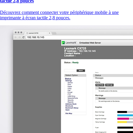
tactile 2,8 pouces
Découvrez comment connecter votre périphérique mobile à une
imprimante à écran tactile 2,8 pouces.