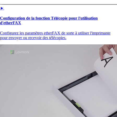
►
Configuration de la fonction Télécopie pour l'utilisation
d'etherFAX
Configurez les paramètres etherFAX de sorte à utiliser l'imprimante
pour envoyer ou recevoir des télécopies.