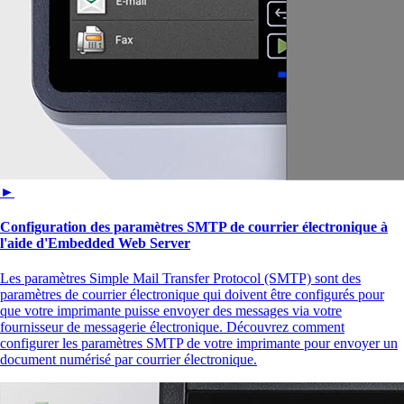
►
Configuration des paramètres SMTP de courrier électronique à
l'aide d'Embedded Web Server
Les paramètres Simple Mail Transfer Protocol (SMTP) sont des
paramètres de courrier électronique qui doivent être configurés pour
que votre imprimante puisse envoyer des messages via votre
fournisseur de messagerie électronique. Découvrez comment
configurer les paramètres SMTP de votre imprimante pour envoyer un
document numérisé par courrier électronique.