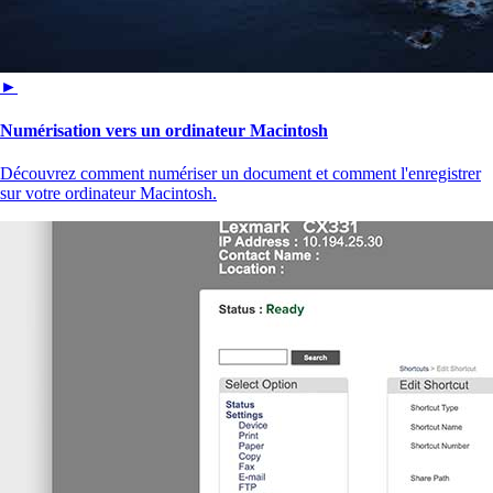
►
Numérisation vers un ordinateur Macintosh
Découvrez comment numériser un document et comment l'enregistrer
sur votre ordinateur Macintosh.