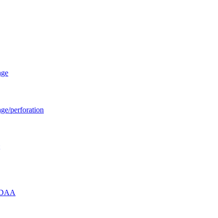
age
age/perforation
u DAA