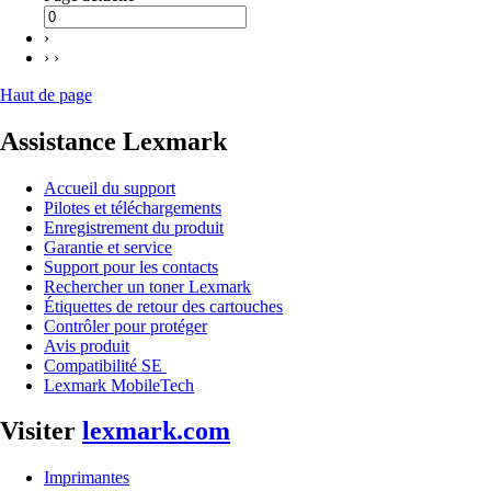
›
› ›
Haut de page
Assistance Lexmark
Accueil du support
Pilotes et téléchargements
Enregistrement du produit
Garantie et service
Support pour les contacts
Rechercher un toner Lexmark
Étiquettes de retour des cartouches
Contrôler pour protéger
Avis produit
Compatibilité SE
Lexmark MobileTech
Visiter
lexmark.com
Imprimantes